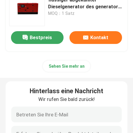
Dieselgenerator des generator-
WT10B-231DE
MOQ：1 Satz
Dieselgenerator Yangdong
YUCHAI-Dieselgenerator
Bestpreis
Kontakt
Ricardo-Dieselgenerator
Sehen Sie mehr an
Dieselgenerator Weichai
Hinterlass eine Nachricht
SDEC-Dieselgenerator
Wir rufen Sie bald zurück!
Isuzu Diesel Generators
Stiller Dieselgenerator