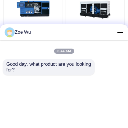
Industrielles
Elektrischer Yuchai
Zoe Wu
Dieselaggregat 75kva
Dieselgenerator-stille
60kw Yuchai mit
offene Art IP23 313kva
TIEFSEEprüfer
250kw
6:44 AM
Bestpreis
Bestpreis
Good day, what product are you looking 
for?
Kontakt
Kontakt
Sehen Sie mehr an
Startseite
Über uns
Kontakt
Desktop Site
Sitemap
Privacy Policy