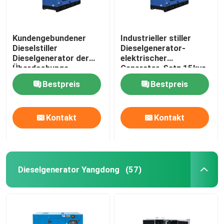
Kundengebundener
Industrieller stiller
Dieselstiller
Dieselgenerator-
Dieselgenerator der
elektrischer
Überdachungs-
Generator-Satz 15kva
50/60HZ Fawde des
250kva Fawde
Bestpreis
Bestpreis
generator-12kw
Kontakt
Kontakt
Dieselgenerator Yangdong
(57)