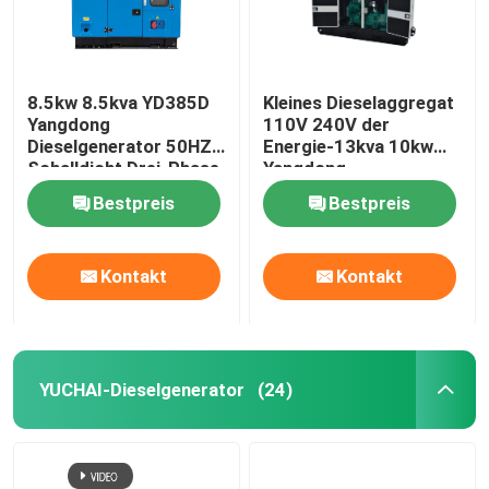
8.5kw 8.5kva YD385D
Kleines Dieselaggregat
Yangdong
110V 240V der
Dieselgenerator 50HZ
Energie-13kva 10kw
Schalldicht Drei-Phase
Yangdong
Bestpreis
Bestpreis
Kontakt
Kontakt
YUCHAI-Dieselgenerator
(24)