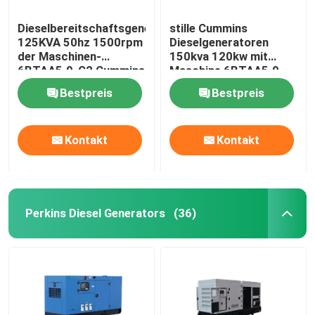
Dieselbereitschaftsgenerator
stille Cummins
125KVA 50hz 1500rpm
Dieselgeneratoren
der Maschinen-
150kva 120kw mit
6BTAA5.9-G2 Cummins
Maschine 6BTAA5.9-
G12
Bestpreis
Bestpreis
Kontakt
Kontakt
Perkins Diesel Generators
(36)