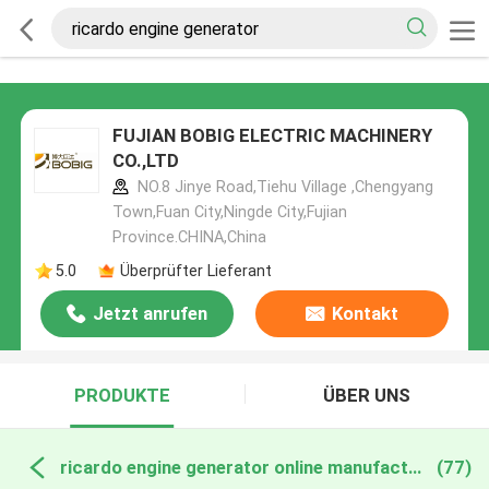
FUJIAN BOBIG ELECTRIC MACHINERY
CO.,LTD
NO.8 Jinye Road,Tiehu Village ,Chengyang
Town,Fuan City,Ningde City,Fujian
Province.CHINA,China
5.0
Überprüfter Lieferant
Jetzt anrufen
Kontakt
PRODUKTE
ÜBER UNS
ricardo engine generator online manufacture
(77)