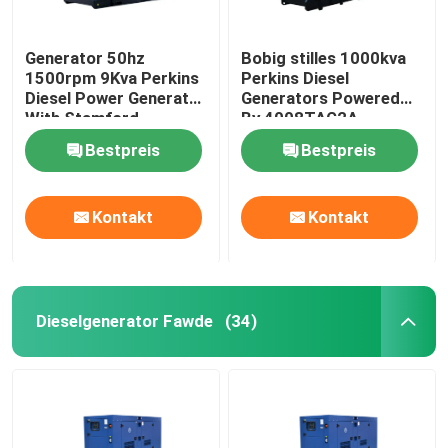
Generator 50hz
Bobig stilles 1000kva
1500rpm 9Kva Perkins
Perkins Diesel
Diesel Power Generator
Generators Powered
With Stamford
By 4008TAG2A
Bestpreis
Bestpreis
Kontakt
Kontakt
Dieselgenerator Fawde
(34)