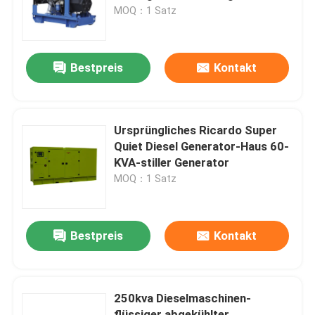
besonders an
MOQ：1 Satz
Über uns
Bestpreis
Kontakt
Fabrik-Ausflug
Qualitätskontrolle
Ursprüngliches Ricardo Super
Quiet Diesel Generator-Haus 60-
KVA-stiller Generator
Fordern Sie ein Zitat
MOQ：1 Satz
Cummins-Dieselgeneratoren
Bestpreis
Kontakt
Perkins Diesel Generators
250kva Dieselmaschinen-
Dieselgenerator Fawde
flüssiger abgekühlter