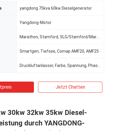
e
yangdong 75kva 60kw Dieselgenerator
Yangdong-Motor
Marathon, Stamford, SLG/Stamford/Marathon/Meccatle/Leroy-somer, Stamford oder Newtec, Engga
Smartgen, Tiefsee, Comap AMF20, AMF25
Druckluftanlasser, Farbe, Spannung, Phase, Behälterkapazität, Frequenz
tpreis
Jetzt Chatten
w 30kw 32kw 35kw Diesel-
eistung durch YANGDONG-