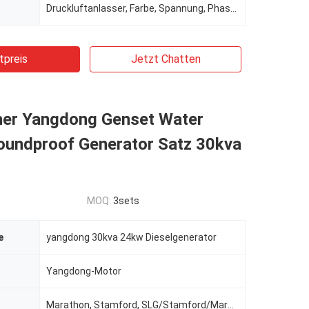
Druckluftanlasser, Farbe, Spannung, Phase, Behälterkapazität, Frequenz
tpreis
Jetzt Chatten
cher Yangdong Genset Water
oundproof Generator Satz 30kva
MOQ:
3sets
e
yangdong 30kva 24kw Dieselgenerator
Yangdong-Motor
Marathon, Stamford, SLG/Stamford/Marathon/Meccatle/Leroy-somer, Stamford oder Newtec, Engga