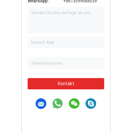
WhatsApp :
+8613599068539
Kontakt