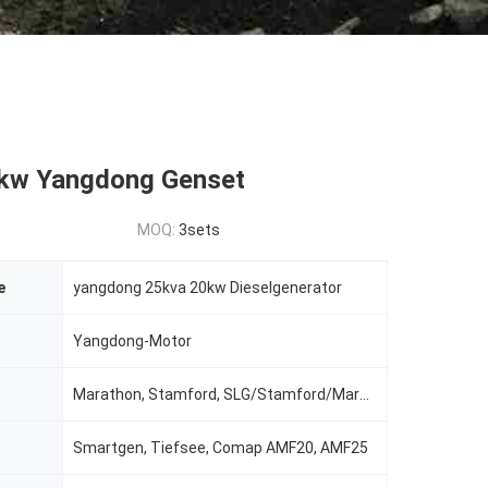
kw Yangdong Genset
MOQ:
3sets
e
yangdong 25kva 20kw Dieselgenerator
Yangdong-Motor
Marathon, Stamford, SLG/Stamford/Marathon/Meccatle/Leroy-somer, Stamford oder Newtec, Engga
Smartgen, Tiefsee, Comap AMF20, AMF25