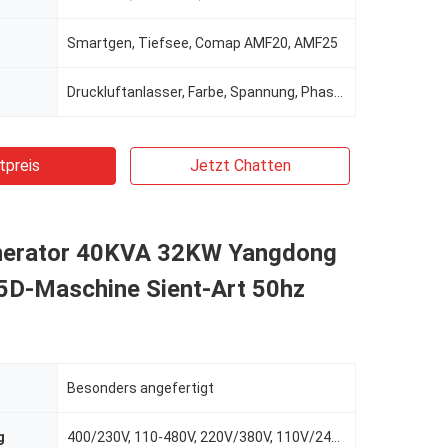
Smartgen, Tiefsee, Comap AMF20, AMF25
Druckluftanlasser, Farbe, Spannung, Phase, Behälterkapazität, Frequenz
tpreis
Jetzt Chatten
nerator 40KVA 32KW Yangdong
5D-Maschine Sient-Art 50hz
Besonders angefertigt
g
400/230V, 110-480V, 220V/380V, 110V/240V, 380V