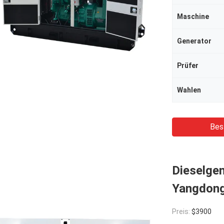
Maschine
Generator
Prüfer
Wahlen
Bes
Dieselge
Yangdong
Preis:
$3900