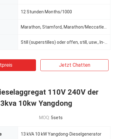
12 Stunden Months/1000
Marathon, Stamford, Marathon/Meccatle/Leroy-somer, Stamford oder Newtec, Engga
Still (superstilles) oder offen, still, usw., In-line/6-Cylinder/4-Stroke/4-Valve/19L, schalldichte
tpreis
Jetzt Chatten
Dieselaggregat 110V 240V der
13kva 10kw Yangdong
MOQ:
5sets
e
13 kVA 10 kW Yangdong-Dieselgenerator