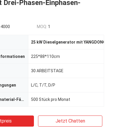
t Drei-Phasen-Einphasen-
-4000
MOQ:
1
25 kW Dieselgenerator mit YANGDONG-Motor
,
Drei
nformationen
225*88*110cm
30 ARBEITSTAGE
ingungen
L/C, T/T, D/P
Versorgungsmaterial-Fähigkeit
500 Stück pro Monat
tpreis
Jetzt Chatten