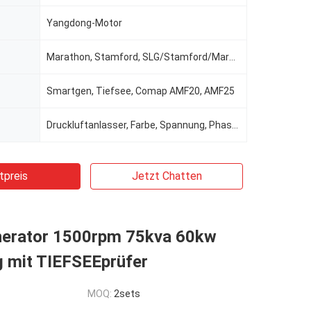
Yangdong-Motor
Marathon, Stamford, SLG/Stamford/Marathon/Meccatle/Leroy-somer, Stamford oder Newtec, Engga
Smartgen, Tiefsee, Comap AMF20, AMF25
Druckluftanlasser, Farbe, Spannung, Phase, Behälterkapazität, Frequenz
tpreis
Jetzt Chatten
nerator 1500rpm 75kva 60kw
 mit TIEFSEEprüfer
MOQ:
2sets