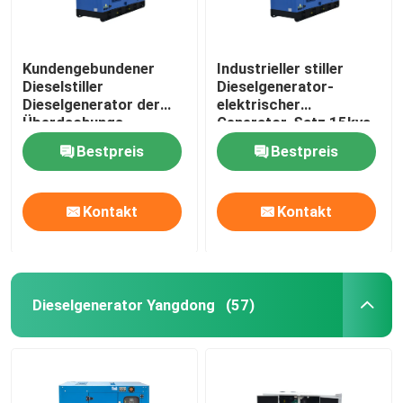
Kundengebundener
Industrieller stiller
Dieselstiller
Dieselgenerator-
Dieselgenerator der
elektrischer
Überdachungs-
Generator-Satz 15kva
50/60HZ Fawde des
250kva Fawde
Bestpreis
Bestpreis
generator-12kw
Kontakt
Kontakt
Dieselgenerator Yangdong
(57)