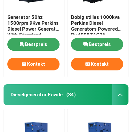
Generator 50hz
Bobig stilles 1000kva
1500rpm 9Kva Perkins
Perkins Diesel
Diesel Power Generator
Generators Powered
With Stamford
By 4008TAG2A
Bestpreis
Bestpreis
Kontakt
Kontakt
Dieselgenerator Fawde
(34)