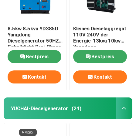
8.5kw 8.5kva YD385D
Kleines Dieselaggregat
Yangdong
110V 240V der
Dieselgenerator 50HZ
Energie-13kva 10kw
Schalldicht Drei-Phase
Yangdong
Bestpreis
Bestpreis
Kontakt
Kontakt
YUCHAI-Dieselgenerator
(24)