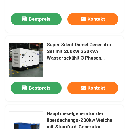
Energie Generator 200kw
Bestpreis
Kontakt
Super Silent Diesel Generator
Set mit 200kW 250KVA
Wassergekühlt 3 Phasen
Stromgenset zum Verkauf
chinesischer Fabrikpreis
Bestpreis
Kontakt
Haus
Produkte
Hauptdieselgenerator der
überdachungs-200kw Weichai
mit Stamford-Generator
Videos