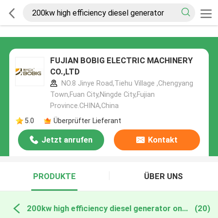
FUJIAN BOBIG ELECTRIC MACHINERY
CO.,LTD
NO.8 Jinye Road,Tiehu Village ,Chengyang
Town,Fuan City,Ningde City,Fujian
Province.CHINA,China
5.0
Überprüfter Lieferant
Jetzt anrufen
Kontakt
PRODUKTE
ÜBER UNS
200kw high efficiency diesel generator online manufacture
(20)