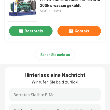
200kw wassergekühlt
MOQ：1 Satz
Dieselgenerator Yangdong
YUCHAI-Dieselgenerator
Bestpreis
Kontakt
Ricardo-Dieselgenerator
Sehen Sie mehr an
Dieselgenerator Weichai
Hinterlass eine Nachricht
SDEC-Dieselgenerator
Wir rufen Sie bald zurück!
Isuzu Diesel Generators
Stiller Dieselgenerator