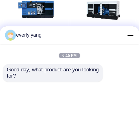
Industrielles
Elektrischer Yuchai
everly yang
Dieselaggregat 75kva
Dieselgenerator-stille
60kw Yuchai mit
offene Art IP23 313kva
TIEFSEEprüfer
250kw
6:15 PM
Bestpreis
Bestpreis
Good day, what product are you looking 
for?
Kontakt
Kontakt
Sehen Sie mehr an
Startseite
Über uns
Kontakt
Desktop Site
Sitemap
Privacy Policy