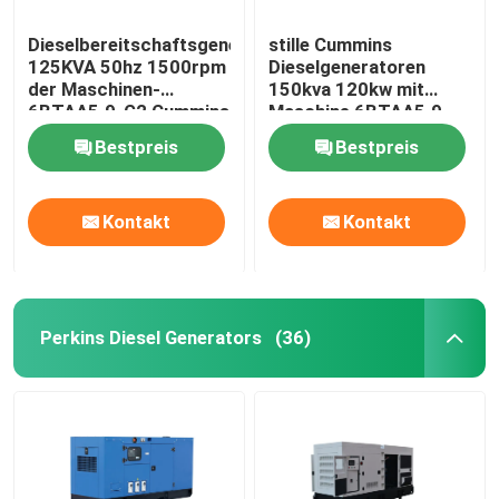
Dieselbereitschaftsgenerator
stille Cummins
125KVA 50hz 1500rpm
Dieselgeneratoren
der Maschinen-
150kva 120kw mit
6BTAA5.9-G2 Cummins
Maschine 6BTAA5.9-
G12
Bestpreis
Bestpreis
Kontakt
Kontakt
Perkins Diesel Generators
(36)