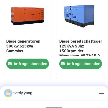
Über uns
Fabrik-Ausflug
Dieselgeneratoren
Dieselbereitschaftsgener
Qualitätskontrolle
500kw 625kva
125KVA 50hz
Cummins
1500rpm der
Maschinen-6BTAA5.9-
Fordern Sie ein Zitat
G2 Cummins
Anfrage absenden
Anfrage absenden
Cummins-Dieselgeneratoren
Perkins Diesel Generators
everly yang
Dieselgenerator Fawde