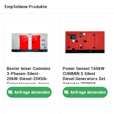
Empfohlene Produkte
Bester leiser Cummins
Power Genset 160kW
3-Phasen-Silent-
CUMMIN S Silent
20kW-Diesel-25KVA-
Diesel Generators Set
Haus
Generatorpreis, leiser
Anbieter 200KVA
tragbarer
Generator Diesel
Anfrage absenden
Anfrage absenden
Dieselgenerator für
Silent Stromgenerator
Produkte
kleine
Generatoren Marke
Stromversorgung zu
Motor
Hause
Videos