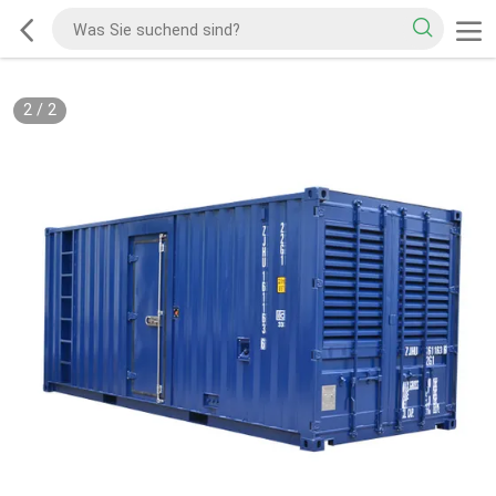
2
/
2