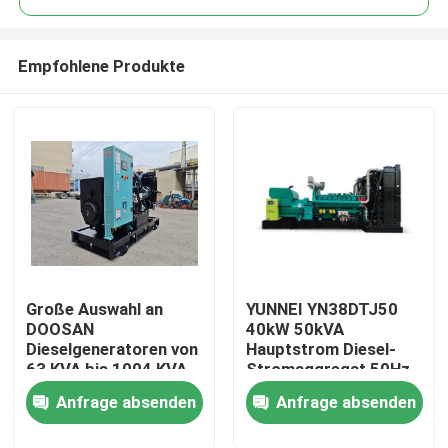
Empfohlene Produkte
Große Auswahl an
YUNNEI YN38DTJ50
Haus
DOOSAN
40kW 50kVA
Dieselgeneratoren von
Hauptstrom Diesel-
63 KVA bis 1004 KVA
Stromaggregat 50Hz
Produkte
für die
3-phasig
Anfrage absenden
Anfrage absenden
Stromversorgung in
Industrieanlagen
Videos