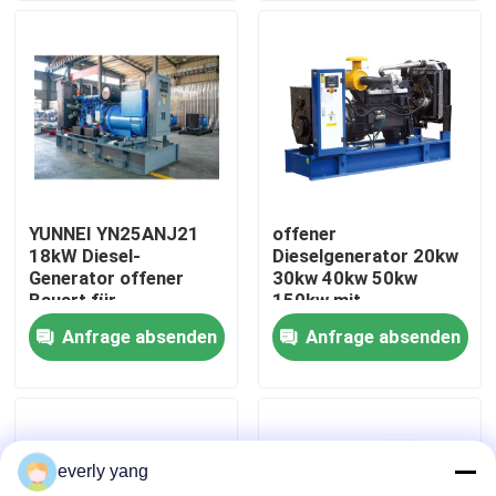
Über uns
Fabrik-Ausflug
Qualitätskontrolle
YUNNEI YN25ANJ21
offener
18kW Diesel-
Dieselgenerator 20kw
Fordern Sie ein Zitat
Generator offener
30kw 40kw 50kw
Bauart für
150kw mit
Dauerleistung
Überfrequenz-Schutz
Anfrage absenden
Anfrage absenden
Cummins-Dieselgeneratoren
Perkins Diesel Generators
everly yang
Dieselgenerator Fawde