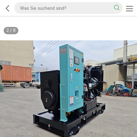
2
/
8