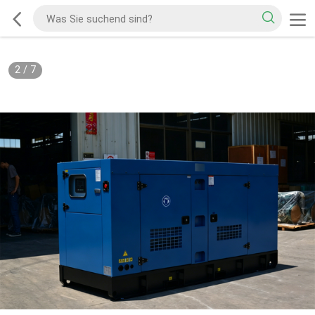
2
/
7