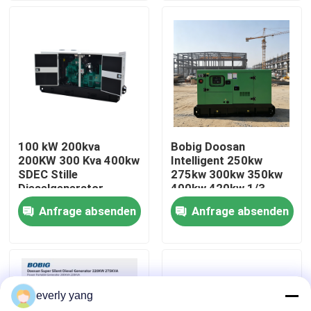
Krankenhaus
Über uns
Fabrik-Ausflug
Qualitätskontrolle
100 kW 200kva
Bobig Doosan
200KW 300 Kva 400kw
Intelligent 250kw
Fordern Sie ein Zitat
SDEC Stille
275kw 300kw 350kw
Dieselgenerator
400kw 420kw 1/3
300kw 400kva 500kva
Phase Dieselgenerator
Anfrage absenden
Anfrage absenden
Cummins-Dieselgeneratoren
Genset
für Industrie / Hotel /
Elektrogenerator
Landwirtschaft /
Krankenhaus
Perkins Diesel Generators
everly yang
Dieselgenerator Fawde