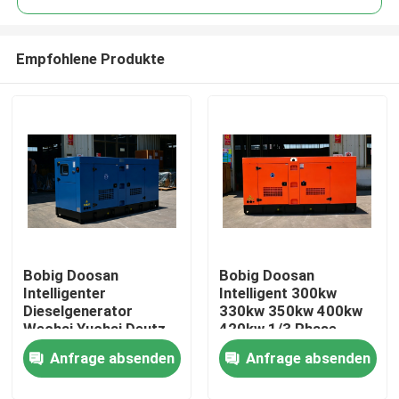
Empfohlene Produkte
Bobig Doosan
Bobig Doosan
Haus
Intelligenter
Intelligent 300kw
Dieselgenerator
330kw 350kw 400kw
Wechai Yuchai Deutz
420kw 1/3 Phase
Produkte
Sdec Super Silent
Dieselgenerator für
Anfrage absenden
Anfrage absenden
Offener 260kw 300kw
Industrie / Hotel /
500kw 800kw 1000kw
Landwirtschaft /
Videos