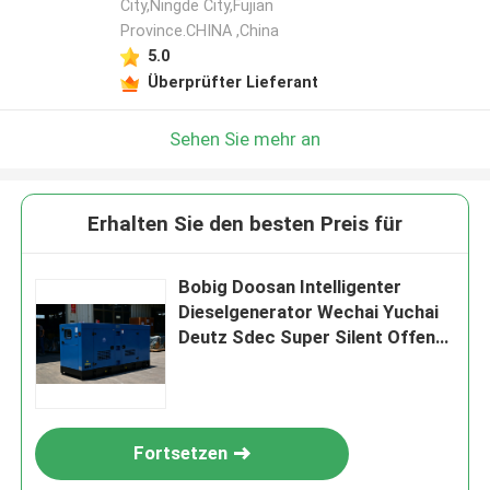
City,Ningde City,Fujian
Province.CHINA ,China
5.0
Überprüfter Lieferant
Sehen Sie mehr an
Erhalten Sie den besten Preis für
Bobig Doosan Intelligenter
Dieselgenerator Wechai Yuchai
Deutz Sdec Super Silent Offener
260kw 300kw 500kw 800kw
1000kw
Fortsetzen