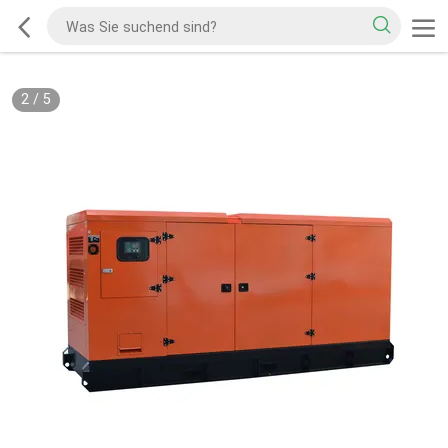
2
/
5