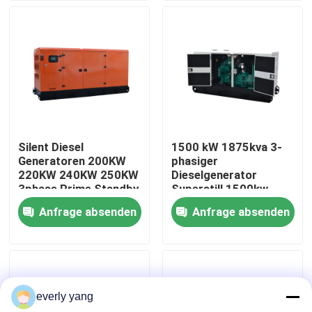
industriellen
Stromversorgung
Über uns
Fabrik-Ausflug
Qualitätskontrolle
Silent Diesel
1500 kW 1875kva 3-
Generatoren 200KW
phasiger
Fordern Sie ein Zitat
220KW 240KW 250KW
Dieselgenerator
3phase Prime Standby
Superstill 1500kw
Power 300KVA
Kraftwerksgenerator
Anfrage absenden
Anfrage absenden
Cummins-Dieselgeneratoren
leistungsstarke
für Rechenzentrum
Gensets mit
50/60Hz
Markenmotor zum
Verkauf
Perkins Diesel Generators
everly yang
Dieselgenerator Fawde