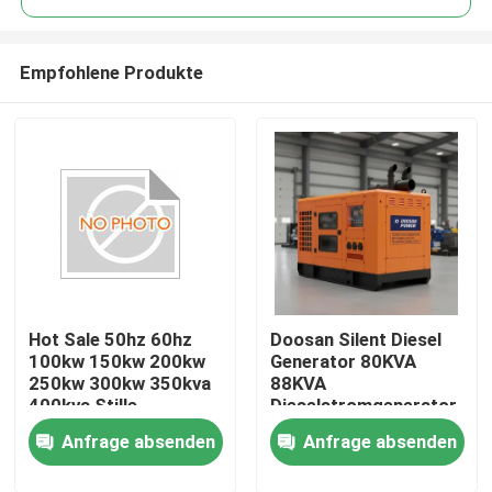
Empfohlene Produkte
Hot Sale 50hz 60hz
Doosan Silent Diesel
Haus
100kw 150kw 200kw
Generator 80KVA
250kw 300kw 350kva
88KVA
400kva Stille
Dieselstromgenerator
Produkte
Dieselgenerator mit
mit Motor 50hz und
Anfrage absenden
Anfrage absenden
DOOSAN-Motor Preis
60hz zur
kontinuierlichen
Videos