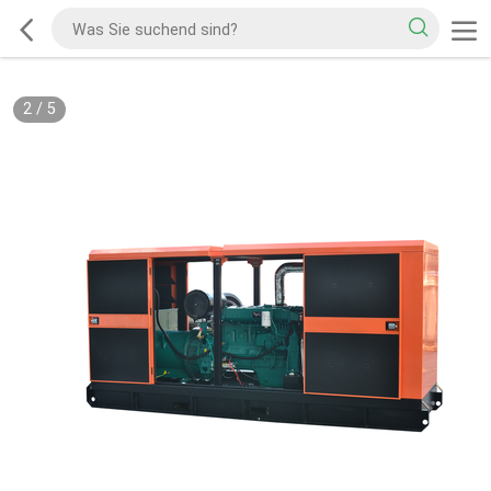
2
/
5