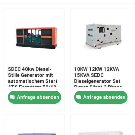
SDEC 40kw Diesel-
10KW 12KW 12KVA
Stille Generator mit
15KVA SEDC
automatischem Start
Dieselgenerator Set
ATS Fernstart 50/60
Puper Silent 3 Phase
Hz für Zuhause
50Hz wassergekühlt
Haus
Anfrage absenden
Anfrage absenden
Fabrik Direktverkauf
Notfall
Produkte
Videos