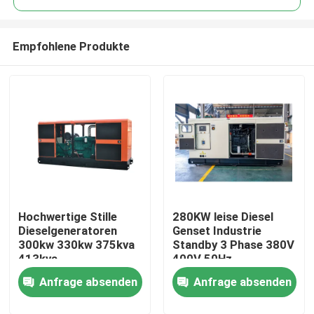
Empfohlene Produkte
Hochwertige Stille
280KW leise Diesel
Haus
Dieselgeneratoren
Genset Industrie
300kw 330kw 375kva
Standby 3 Phase 380V
413kva
400V 50Hz
Produkte
Wasserkühlung
professionelle
Anfrage absenden
Anfrage absenden
Portable 3 Phase
Witterungssicherheit
Dieselgenerator Set
YTO Motor 24V
Videos