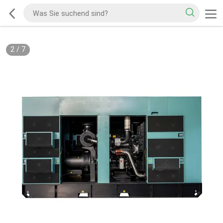
2
/
7