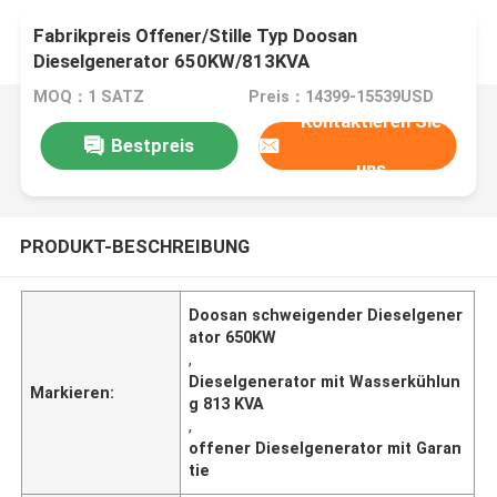
Fabrikpreis Offener/Stille Typ Doosan
Dieselgenerator 650KW/813KVA
Stromversorgung Wasserkühlung
MOQ：1 SATZ
Preis：14399-15539USD
Kontaktieren Sie
Bestpreis
uns
PRODUKT-BESCHREIBUNG
Doosan schweigender Dieselgener
ator 650KW
,
Dieselgenerator mit Wasserkühlun
Markieren:
g 813 KVA
,
offener Dieselgenerator mit Garan
tie